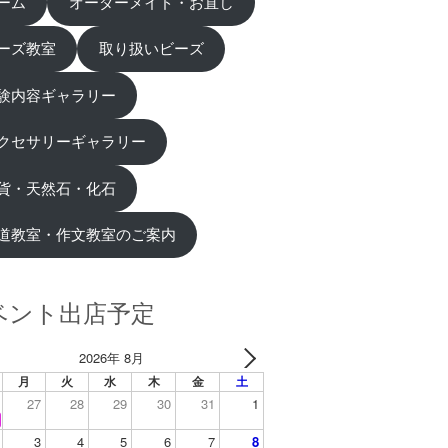
ーム
オーダーメイド・お直し
ーズ教室
取り扱いビーズ
験内容ギャラリー
クセサリーギャラリー
貨・天然石・化石
道教室・作文教室のご案内
ベント出店予定
2026年 8月
月
火
水
木
金
土
27
28
29
30
31
1
3
4
5
6
7
8