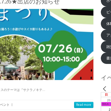
.7.26★出店のお知らせ
ホ
ビ
体
ア
雑
書
イ
キテラスのテーマは『サクラノキテ…
日
26
ｻｸﾗﾉｷ
ベント
|
Read more
2