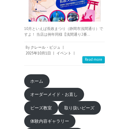
10月といえば長政まつり（静岡市浅間通り）で
すよ！ 当店は例年同様【浅間通り2番…
By
クレール・ビジュ
|
2025年10月1日
|
イベント
|
Read more
ホーム
オーダーメイド・お直し
ビーズ教室
取り扱いビーズ
体験内容ギャラリー