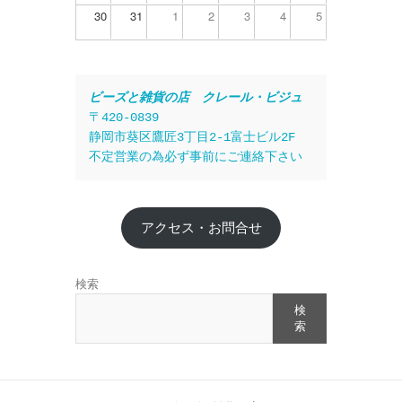
30
31
1
2
3
4
5
ビーズと雑貨の店　クレール・ビジュ
〒420-0839
静岡市葵区鷹匠3丁目2-1富士ビル2F
不定営業の為必ず事前にご連絡下さい
アクセス・お問合せ
検索
検
索