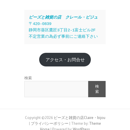
ビーズと雑貨の店　クレール・ビジュ
〒420-0839
静岡市葵区鷹匠3丁目2-1富士ビル2F
不定営業の為必ず事前にご連絡下さい
アクセス・お問合せ
検索
検
索
Copyright ©2026
ビーズと雑貨の店Claire・bijou
|
プライバシーポリシー
| Theme by:
Theme
Horse
| Powered by:
WordPress