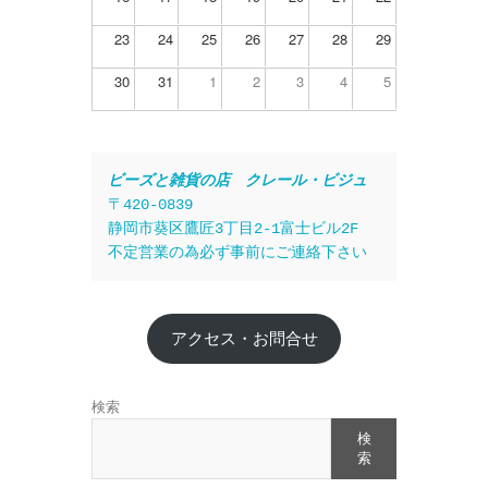
23
24
25
26
27
28
29
30
31
1
2
3
4
5
ビーズと雑貨の店　クレール・ビジュ
〒420-0839
静岡市葵区鷹匠3丁目2-1富士ビル2F
不定営業の為必ず事前にご連絡下さい
アクセス・お問合せ
検索
検
索