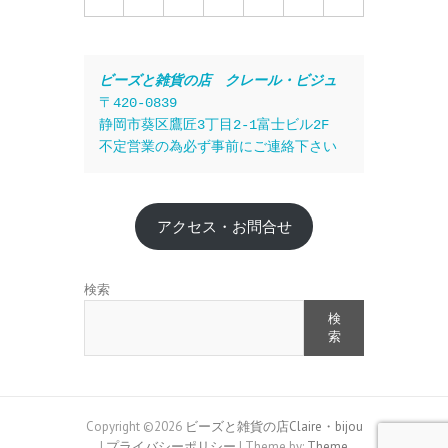
ビーズと雑貨の店　クレール・ビジュ
〒420-0839
静岡市葵区鷹匠3丁目2-1富士ビル2F
不定営業の為必ず事前にご連絡下さい
アクセス・お問合せ
検索
検
索
Copyright ©2026
ビーズと雑貨の店Claire・bijou
|
プライバシーポリシー
| Theme by:
Theme