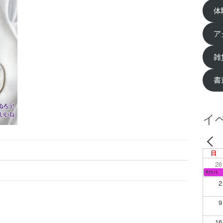
体
ア
雑
書
イ
日
26
ｻｸﾗﾉｷ
2
9
16