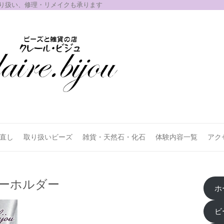
取り扱い、修理・リメイクも承ります
お直し
取り扱いビーズ
雑貨・天然石・化石
体験内容一覧
アク
ーホルダー
ホ
ビ