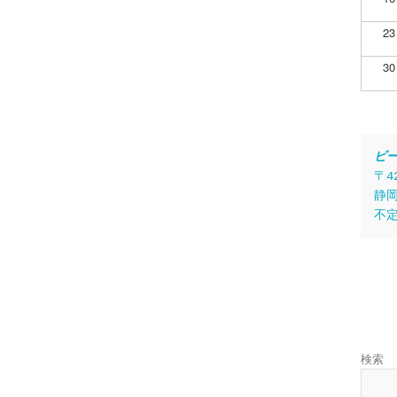
23
30
ビ
〒4
静岡
不
検索