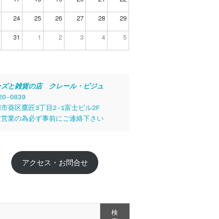
24
25
26
27
28
29
31
1
2
3
4
5
ーズと雑貨の店　クレール・ビジュ
20-0839
市葵区鷹匠3丁目2-1富士ビル2F
定営業の為必ず事前にご連絡下さい
アクセス・お問合せ
検