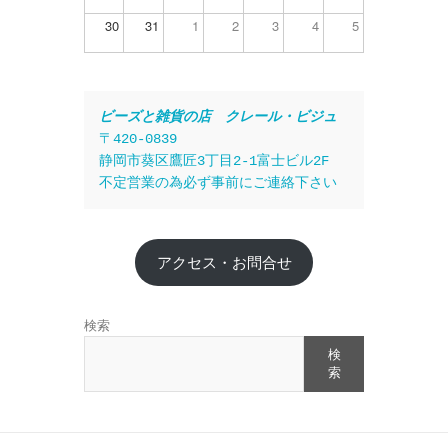
30
31
1
2
3
4
5
ビーズと雑貨の店　クレール・ビジュ
〒420-0839
静岡市葵区鷹匠3丁目2-1富士ビル2F
不定営業の為必ず事前にご連絡下さい
アクセス・お問合せ
検索
検
索