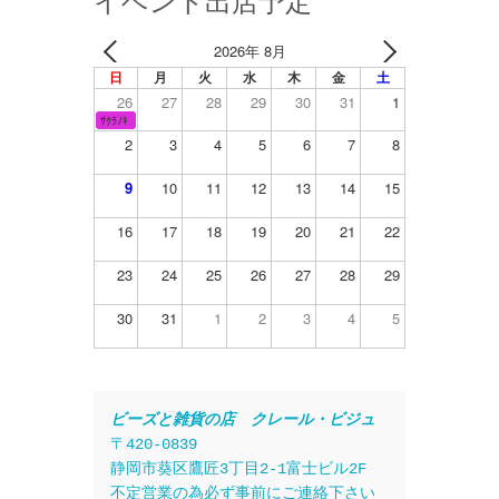
イベント出店予定
2026年 8月
日
月
火
水
木
金
土
26
27
28
29
30
31
1
ｻｸﾗﾉｷ
2
3
4
5
6
7
8
9
10
11
12
13
14
15
16
17
18
19
20
21
22
23
24
25
26
27
28
29
30
31
1
2
3
4
5
ビーズと雑貨の店　クレール・ビジュ
〒420-0839
静岡市葵区鷹匠3丁目2-1富士ビル2F
不定営業の為必ず事前にご連絡下さい