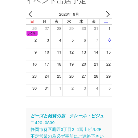
イベント出店予定
2026年 8月
日
月
火
水
木
金
土
26
27
28
29
30
31
1
ｻｸﾗﾉｷ
2
3
4
5
6
7
8
9
10
11
12
13
14
15
16
17
18
19
20
21
22
23
24
25
26
27
28
29
30
31
1
2
3
4
5
ビーズと雑貨の店　クレール・ビジュ
〒420-0839
静岡市葵区鷹匠3丁目2-1富士ビル2F
不定営業の為必ず事前にご連絡下さい