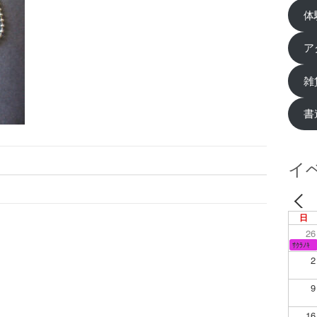
体
ア
雑
書
イ
日
26
ｻｸﾗﾉｷ
2
9
16