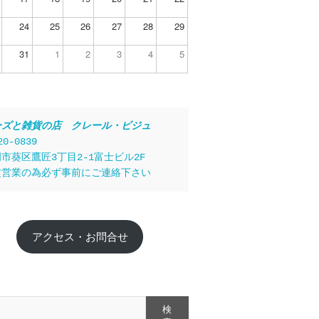
24
25
26
27
28
29
31
1
2
3
4
5
ーズと雑貨の店　クレール・ビジュ
20-0839
市葵区鷹匠3丁目2-1富士ビル2F
定営業の為必ず事前にご連絡下さい
アクセス・お問合せ
検