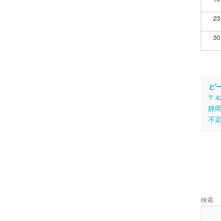
23
30
ビ
〒4
静岡
不
検索