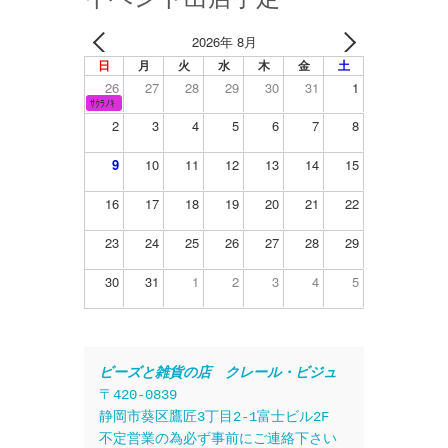
2026年 8月
日
月
火
水
木
金
土
26
27
28
29
30
31
1
ｻｸﾗﾉｷ
2
3
4
5
6
7
8
9
10
11
12
13
14
15
16
17
18
19
20
21
22
23
24
25
26
27
28
29
30
31
1
2
3
4
5
ビーズと雑貨の店　クレール・ビジュ
〒420-0839
静岡市葵区鷹匠3丁目2-1富士ビル2F
不定営業の為必ず事前にご連絡下さい