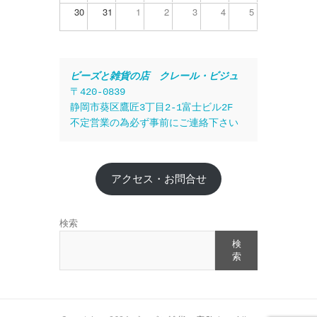
30
31
1
2
3
4
5
ビーズと雑貨の店　クレール・ビジュ
〒420-0839
静岡市葵区鷹匠3丁目2-1富士ビル2F
不定営業の為必ず事前にご連絡下さい
アクセス・お問合せ
検索
検
索